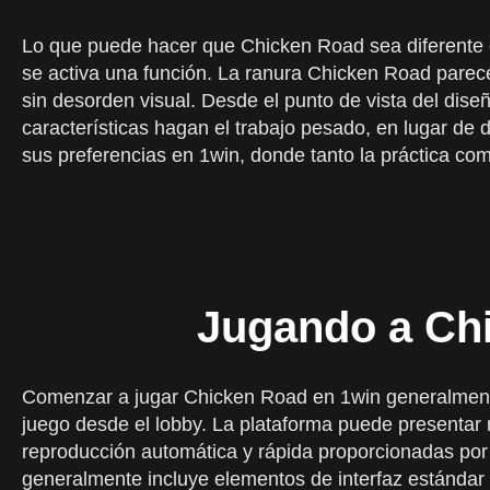
Lo que puede hacer que Chicken Road sea diferente 
se activa una función. La ranura Chicken Road parece
sin desorden visual. Desde el punto de vista del dise
características hagan el trabajo pesado, en lugar d
sus preferencias en 1win, donde tanto la práctica com
Jugando a Ch
Comenzar a jugar Chicken Road en 1win generalmente e
juego desde el lobby. La plataforma puede presentar
reproducción automática y rápida proporcionadas por 
generalmente incluye elementos de interfaz estándar —