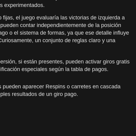
os experimentados.
ijas, el juego evaluaría las victorias de izquierda a
 pueden contar independientemente de la posición
ago o el sistema de formas, ya que ese detalle influye
uriosamente, un conjunto de reglas claro y una
rsión, si están presentes, pueden activar giros gratis
ificación especiales según la tabla de pagos.
s pueden aparecer Respins o carretes en cascada
ples resultados de un giro pago.