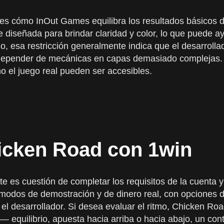
es cómo InOut Games equilibra los resultados básicos 
 diseñada para brindar claridad y color, lo que puede a
ño, esa restricción generalmente indica que el desarrolla
e depender de mecánicas en capas demasiado complejas. 
o el juego real pueden ser accesibles.
icken Road con 1win
s cuestión de completar los requisitos de la cuenta y 
 modos de demostración y de dinero real, con opciones 
el desarrollador. Si desea evaluar el ritmo, Chicken Roa
 equilibrio, apuesta hacia arriba o hacia abajo, un cont