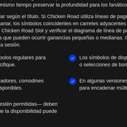
 mismo tiempo preservar la profundidad para los fanátic
 según el título. Si Chicken Road utiliza líneas de pago f
anar, los símbolos coincidentes en carretes adyacentes
e Chicken Road Slot y verificar el diagrama de línea de p
 la que pueden ocurrir ganancias pequeñas o medianas. C
la sesión.
bolos regulares para
Los símbolos de dispe
ifique.
o selecciones de bon
licadores, comodines
En algunas versione
sponibles.
para encadenar múlti
estén permitidas— deben
e la disponibilidad puede