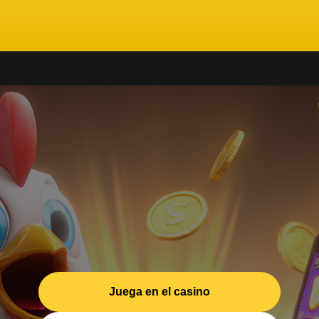
Juega en el casino