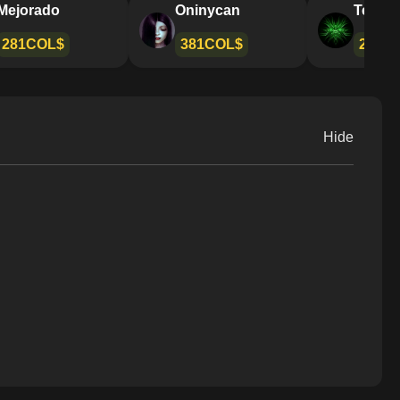
DaisyCraft
Mejorado
Onin
160COL$
281COL$
381
Hide