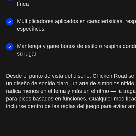
línea
Multiplicadores aplicados en características, res
específicos
Mantenga y gane bonos de estilo o respins donde 
su lugar
Desde el punto de vista del diseño, Chicken Road se 
un diseño de sonido claro, un arte de símbolos nítid
radica menos en el tema y más en el ritmo — la trag
para picos basados en funciones. Cualquier modificad
incluirse dentro de las reglas del juego para evitar 