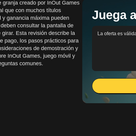
e granja creado por InOut Games
al que con muchos títulos
Juega 
ad y ganancia máxima pueden
s deben consultar la pantalla de
 girar. Esta revisión describe la
La oferta es válid
 de pago, los pasos prácticos para
onsideraciones de demostración y
obre InOut Games, juego móvil y
reguntas comunes.