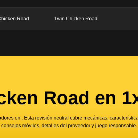
Chicken Road
1win Chicken Road
cken Road en 1
res en . Esta revisión neutral cubre mecánicas, característica
consejos móviles, detalles del proveedor y juego responsable.