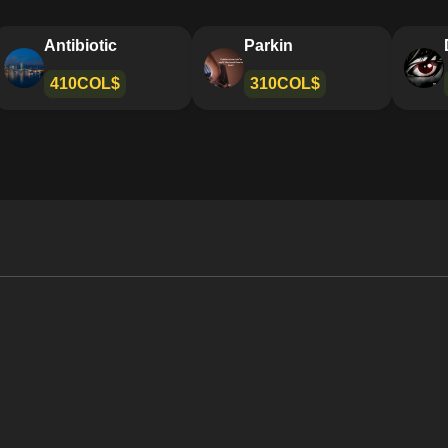
Vovangior
Antibiotic
226COL$
410COL$