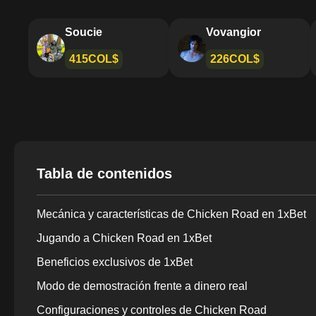
T-Back
Soucie
462COL$
415COL$
Tabla de contenidos
Mecánica y características de Chicken Road en 1xBet
Jugando a Chicken Road en 1xBet
Beneficios exclusivos de 1xBet
Modo de demostración frente a dinero real
Configuraciones y controles de Chicken Road