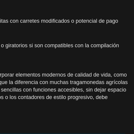
itas con carretes modificados o potencial de pago
o giratorios si son compatibles con la compilación
corporar elementos modernos de calidad de vida, como
r que la diferencia con muchas tragamonedas agrícolas
ncillas con funciones accesibles, sin dejar espacio
 o los contadores de estilo progresivo, debe