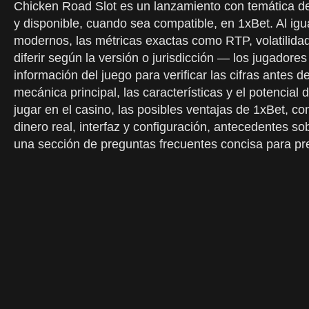
Chicken Road Slot es un lanzamiento con temática d
y disponible, cuando sea compatible, en 1xBet. Al igu
modernos, las métricas exactas como RTP, volatilid
diferir según la versión o jurisdicción — los jugadore
información del juego para verificar las cifras antes de
mecánica principal, las características y el potencial
jugar en el casino, las posibles ventajas de 1xBet, c
dinero real, interfaz y configuración, antecedentes s
una sección de preguntas frecuentes concisa para p