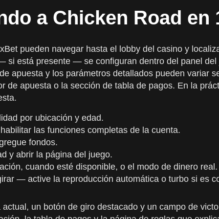
ndo a Chicken Road en 
t pueden navegar hasta el lobby del casino y localizar e
 si está presente — se configuran dentro del panel del
 de apuesta y los parámetros detallados pueden variar s
de apuesta o la sección de tabla de pagos. En la práctica
esta.
lidad por ubicación y edad.
abilitar las funciones completas de la cuenta.
agregue fondos.
 y abrir la página del juego.
ración, cuando esté disponible, o el modo de dinero real.
girar — active la reproducción automática o turbo si es c
a actual, un botón de giro destacado y un campo de victo